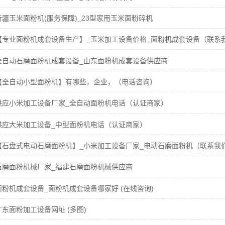
新疆玉米面粉机(服务保障)_23型家用玉米面粉碎机
【专业面粉机成套设备生产】_玉米加工设备价格_面粉机成套设备（联系
全自动石磨面粉机成套设备_山东面粉机成套设备供应商
【全自动小型面粉机】有哪些，企业，（电话咨询）
供应小米加工设备厂家_全自动面粉机电话（认证商家）
供应大米加工设备_中型面粉机电话（认证商家）
【石盘式电动石磨面粉机】_小米加工设备厂家_电动石磨面粉机（联系我
石磨面粉机械厂家_福建石磨面粉机械供应商
面粉机成套设备_面粉机成套设备哪家好 (在线咨询)
广东面粉加工设备网址 (多图)