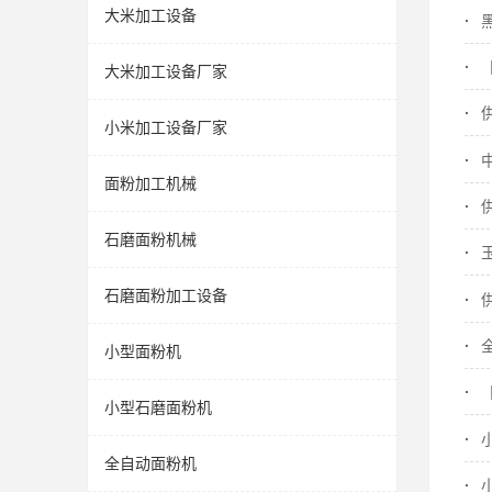
大米加工设备
大米加工设备厂家
小米加工设备厂家
面粉加工机械
石磨面粉机械
石磨面粉加工设备
小型面粉机
小型石磨面粉机
全自动面粉机