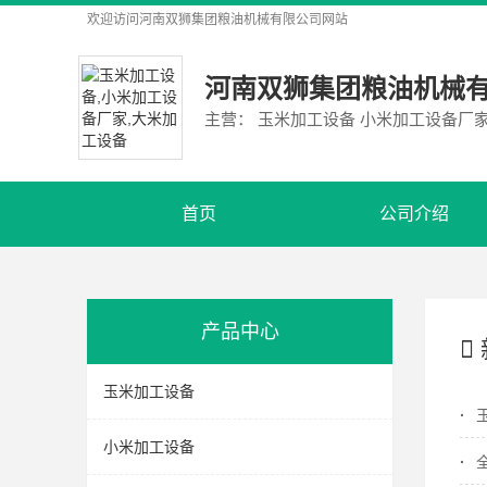
欢迎访问
河南双狮集团粮油机械有限公司
网站
河南双狮集团粮油机械
主营： 玉米加工设备 小米加工设备厂
首页
公司介绍
产品中心
玉米加工设备
小米加工设备