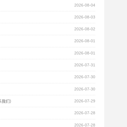
2026-08-04
2026-08-03
2026-08-02
2026-08-01
2026-08-01
2026-07-31
2026-07-30
2026-07-30
2026-07-29
系我们）
2026-07-28
2026-07-28