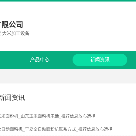
有限公司
家 大米加工设备
产品中心
新闻资讯
新闻资讯
玉米面粉机_山东玉米面粉机电话_推荐信息放心选择
全自动面粉机_宁夏全自动面粉机联系方式_推荐信息放心选择