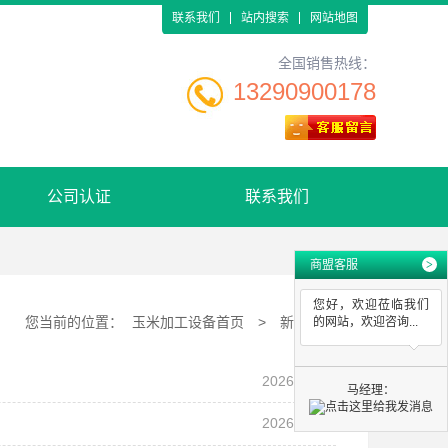
联系我们
站内搜索
网站地图
全国销售热线：
13290900178
公司认证
联系我们
商盟客服
>
您好，欢迎莅临我们
您当前的位置：
玉米加工设备首页
>
新闻资讯
的网站，欢迎咨询...
2026-08-05
马经理：
2026-08-04