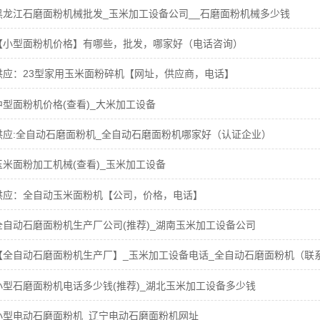
黑龙江石磨面粉机械批发_玉米加工设备公司__石磨面粉机械多少钱
【小型面粉机价格】有哪些，批发，哪家好（电话咨询）
供应：23型家用玉米面粉碎机【网址，供应商，电话】
中型面粉机价格(查看)_大米加工设备
供应:全自动石磨面粉机_全自动石磨面粉机哪家好（认证企业）
玉米面粉加工机械(查看)_玉米加工设备
供应：全自动玉米面粉机【公司，价格，电话】
全自动石磨面粉机生产厂公司(推荐)_湖南玉米加工设备公司
【全自动石磨面粉机生产厂】_玉米加工设备电话_全自动石磨面粉机（联
小型石磨面粉机电话多少钱(推荐)_湖北玉米加工设备多少钱
小型电动石磨面粉机_辽宁电动石磨面粉机网址